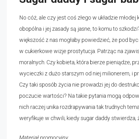
No cóż, ale czy jest coś złego w układzie młodej 
obopólna i jej zasady są jasne, to komu to szkodzi
większość z nas mogłaby powiedzieć, że pod byci
w cukierkowe wizje prostytucja. Patrząc na zjawis
moralnych. Czy kobieta, która bierze pieniądze, p
wycieczki z dużo starszym od niej milionerem, i p
Czy taki sposób życia nie prowadzi jej do destru
poczucie wartości? Na takie pytania mogą odpow
nich raczej unika rozdrapywania tak trudnych tem
weryfikuje w chwili, kiedy sugar daddy stwierdza,
Materiał promocyjny