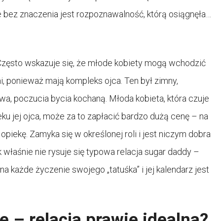
 bez znaczenia jest rozpoznawalność, którą osiągnęła…
Często wskazuje się, że młode kobiety mogą wchodzić
, ponieważ mają kompleks ojca. Ten był zimny,
a, poczucia bycia kochaną. Młoda kobieta, która czuje
u jej ojca, może za to zapłacić bardzo dużą cenę – na
opiekę. Zamyka się w określonej roli i jest niczym dobra
 właśnie nie rysuje się typowa relacja sugar daddy –
a każde życzenie swojego „tatuśka” i jej kalendarz jest
e – relacja prawie idealna?