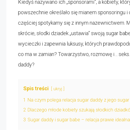
Kiedyś nazywano ich „sponsorami”, a kobiety, któ
powszechnie określało się mianem sponsoringu i c
częściej spotykamy się z innym nazewnictwem. M
skrócie, słodki dziadek „ustawia” swoją sugar babe
wycieczki i zapewnia luksusy, których prawdopod
co ma w zamian? Towarzystwo, rozmowę i… seks. 
daddy?
Spis treści
ukryj
1
Na czym polega relacja sugar daddy z jego sugar
2
Dlaczego młode kobiety szukają słodkich dziadk
3
Sugar daddy i sugar babe – relacja prawie idealn