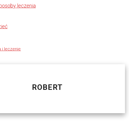
sposoby leczenia
zieć
 i leczenie
ROBERT