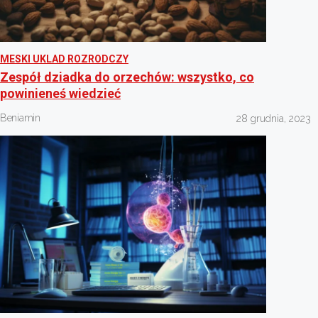
MESKI UKLAD ROZRODCZY
Zespół dziadka do orzechów: wszystko, co
powinieneś wiedzieć
Beniamin
28 grudnia, 2023