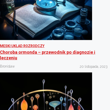
MESKI UKLAD ROZRODCZY
Choroba ormonda – przewodnik po diagnozie i
leczeniu
Bronislaw
20 listopada, 2023