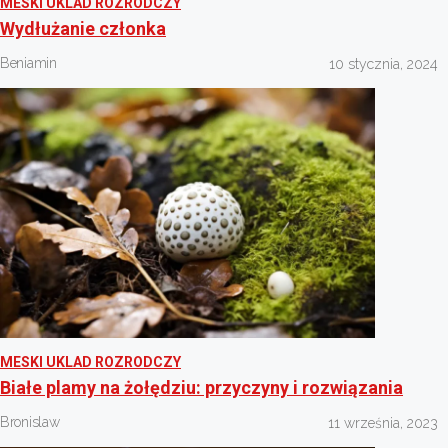
MESKI UKLAD ROZRODCZY
Wydłużanie członka
Beniamin
10 stycznia, 2024
MESKI UKLAD ROZRODCZY
Białe plamy na żołędziu: przyczyny i rozwiązania
Bronislaw
11 września, 2023