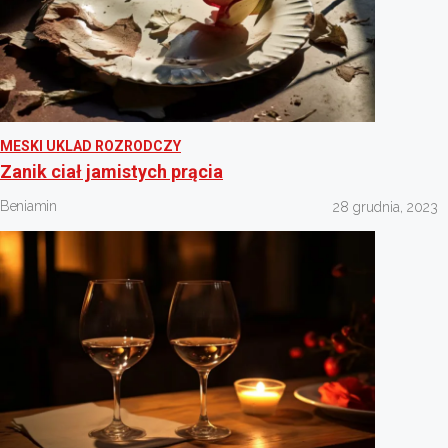
MESKI UKLAD ROZRODCZY
Zanik ciał jamistych prącia
Beniamin
28 grudnia, 2023