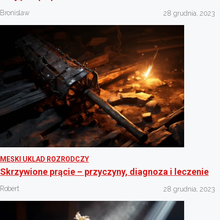
Bronislaw
28 grudnia, 2023
MESKI UKLAD ROZRODCZY
Skrzywione prącie – przyczyny, diagnoza i leczenie
Robert
28 grudnia, 2023