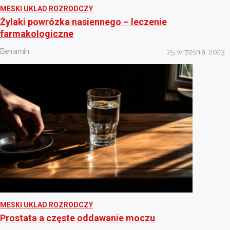
MESKI UKLAD ROZRODCZY
Żylaki powrózka nasiennego – leczenie
farmakologiczne
Beniamin
25 września, 2023
MESKI UKLAD ROZRODCZY
Prostata a częste oddawanie moczu