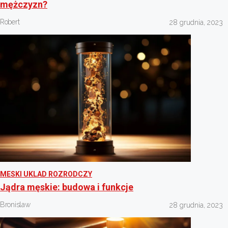
mężczyzn?
Robert
28 grudnia, 2023
MESKI UKLAD ROZRODCZY
Jądra męskie: budowa i funkcje
Bronislaw
28 grudnia, 2023