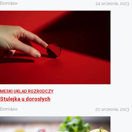
Bronislaw
24 września, 2023
MESKI UKLAD ROZRODCZY
Stulejka u dorosłych
Bronislaw
20 września, 2023