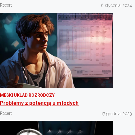
Robert
6 stycznia, 2024
MESKI UKLAD ROZRODCZY
Problemy z potencją u młodych
Robert
17 grudnia, 2023