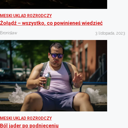
MESKI UKLAD ROZRODCZY
Żołądź – wszystko, co powinieneś wiedzieć
Bronislaw
3 listopada, 2023
MESKI UKLAD ROZRODCZY
Ból jąder po podnieceniu