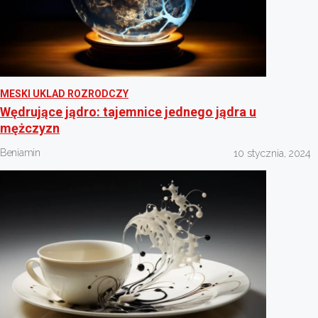
MESKI UKLAD ROZRODCZY
Wędrujące jądro: tajemnice jednego jądra u
mężczyzn
Beniamin
10 stycznia, 2024