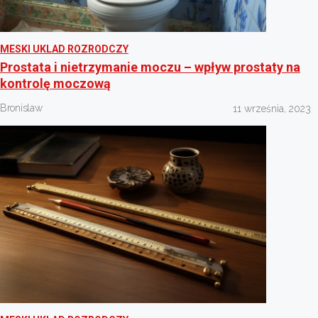
MESKI UKLAD ROZRODCZY
Prostata i nietrzymanie moczu – wpływ prostaty na
kontrolę moczową
Bronislaw
11 września, 2023