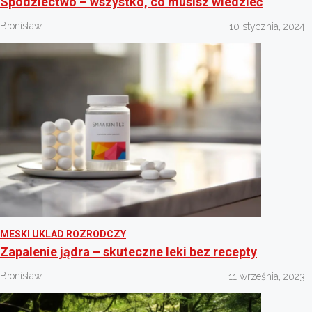
Spodziectwo – wszystko, co musisz wiedzieć
Bronislaw
10 stycznia, 2024
MESKI UKLAD ROZRODCZY
Zapalenie jądra – skuteczne leki bez recepty
Bronislaw
11 września, 2023