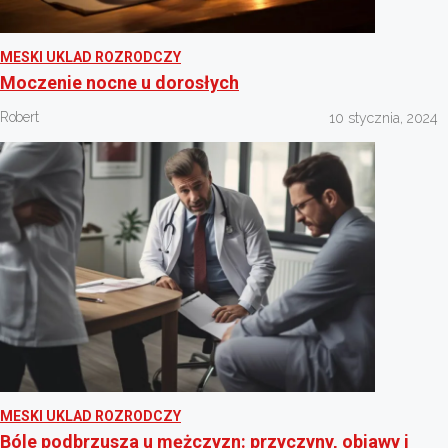
MESKI UKLAD ROZRODCZY
Moczenie nocne u dorosłych
Robert
10 stycznia, 2024
MESKI UKLAD ROZRODCZY
Bóle podbrzusza u mężczyzn: przyczyny, objawy i