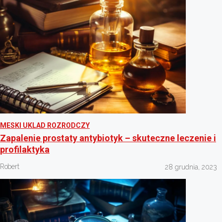
MESKI UKLAD ROZRODCZY
Zapalenie prostaty antybiotyk – skuteczne leczenie i
profilaktyka
Robert
28 grudnia, 2023