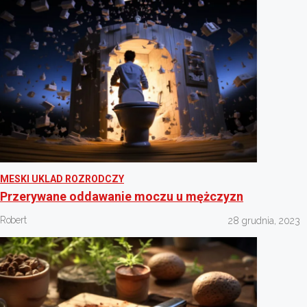
MESKI UKLAD ROZRODCZY
Przerywane oddawanie moczu u mężczyzn
Robert
28 grudnia, 2023