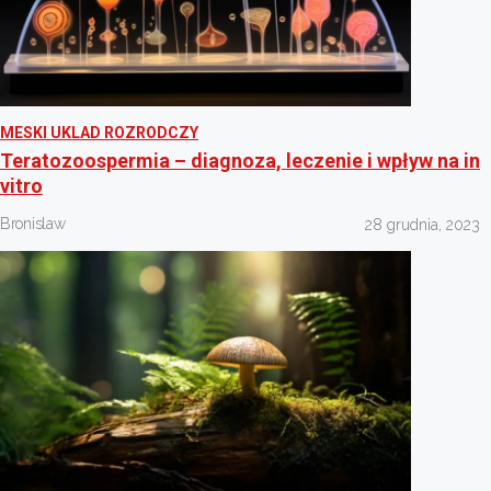
MESKI UKLAD ROZRODCZY
Teratozoospermia – diagnoza, leczenie i wpływ na in
vitro
Bronislaw
28 grudnia, 2023