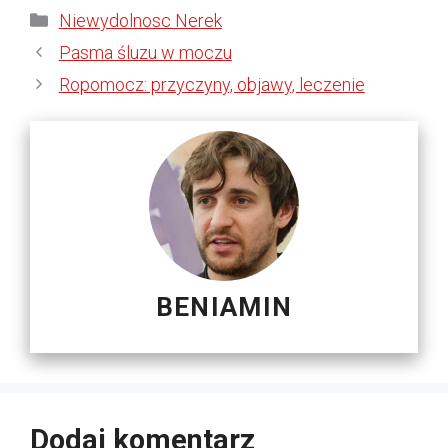
Kategorie
Niewydolnosc Nerek
Pasma śluzu w moczu
Ropomocz: przyczyny, objawy, leczenie
BENIAMIN
Dodaj komentarz