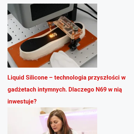
Liquid Silicone – technologia przyszłości w
gadżetach intymnych. Dlaczego N69 w nią
inwestuje?