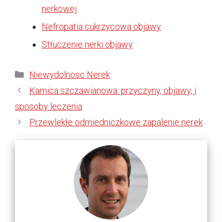
nerkowej
Nefropatia cukrzycowa objawy
Stłuczenie nerki objawy
Kategorie
Niewydolnosc Nerek
Kamica szczawianowa: przyczyny, objawy, i
sposoby leczenia
Przewlekłe odmiedniczkowe zapalenie nerek