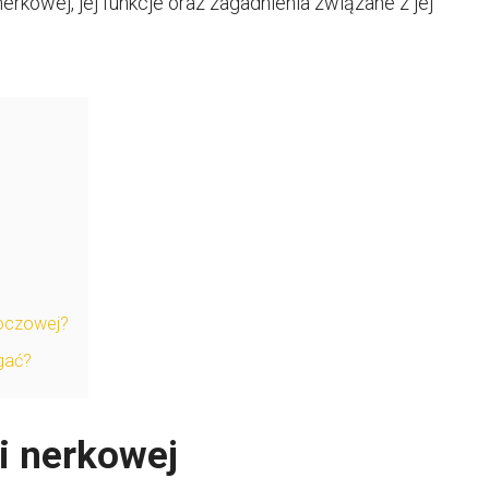
erkowej, jej funkcje oraz zagadnienia związane z jej
moczowej?
gać?
ki nerkowej