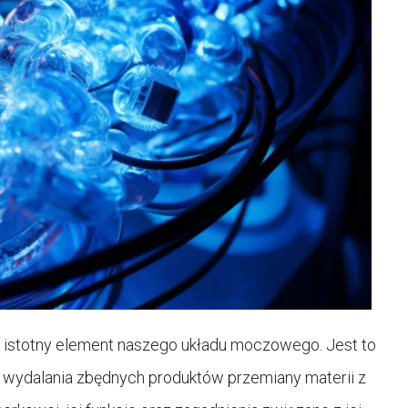
istotny element naszego układu moczowego. Jest to
e wydalania zbędnych produktów przemiany materii z