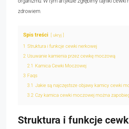
organizmu. W tym artykule zgłębimy tajniki cewki n
zdrowiem.
Spis treści
ukryj
1
Struktura i funkcje cewki nerkowej
2
Usuwanie kamienia przez cewkę moczową
2.1
Kamica Cewki Moczowej
3
Faqs
3.1
Jakie są najczęstsze objawy kamicy cewki 
3.2
Czy kamica cewki moczowej można zapobie
Struktura i funkcje cew