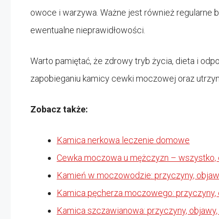
owoce i warzywa. Ważne jest również regularne 
ewentualne nieprawidłowości.
Warto pamiętać, że zdrowy tryb życia, dieta i o
zapobieganiu kamicy cewki moczowej oraz utrzy
Zobacz także:
Kamica nerkowa leczenie domowe
Cewka moczowa u mężczyzn – wszystko, 
Kamień w moczowodzie: przyczyny, objawy,
Kamica pęcherza moczowego: przyczyny, o
Kamica szczawianowa: przyczyny, objawy, 